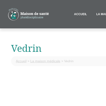
ACCUEIL
LA MA
Vedrin
Accueil
>
La maison médicale
>
Vedrin